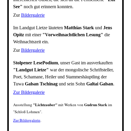
See"
noch gut erinnern konnten.
Zur
Bildergalerie
Im Landgut Lietze läuteten
Matthias Stark
und
Jens
Opitz
mit einer
"Vorweihnachtlichen Lesung"
die
Weihnachtszeit ein.
Zur
Bildergalerie
Stolpener LesePodium
, unser Gast im ausverkauften
"Landgut Lietze"
war der mongolische Schriftsteller,
Poet, Schamane, Heiler und Stammeshäuptling der
Tuwa
Galsan Tschinag
und sein Sohn
Galtai Galsan
.
Zur Bildergalerie
"Lichtzauber"
Gudrun Stark
Ausstellung
mit Werken von
im
"
Schloß Lohmen
"
.
Zur Bildergalerie
.