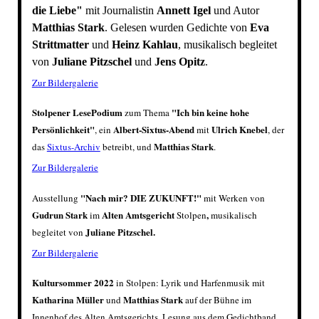
die Liebe"
mit Journalistin
Annett Igel
und Autor
Matthias Stark
. Gelesen wurden Gedichte von
Eva
Strittmatter
und
Heinz Kahlau
, musikalisch begleitet
von
Juliane Pitzschel
und
Jens Opitz
.
Zur Bildergalerie
Stolpener LesePodium
"Ich bin keine hohe
zum Thema
Persönlichkeit"
Albert-Sixtus-Abend
Ulrich Knebel
, ein
mit
, der
Matthias Stark
das
Sixtus-Archiv
betreibt, und
.
Zur Bildergalerie
"Nach mir? DIE ZUKUNFT!"
Ausstellung
mit Werken von
Gudrun Stark
Alten Amtsgericht
,
im
Stolpen
musikalisch
Juliane Pitzschel.
begleitet von
Zur Bildergalerie
Kultursommer 2022
in Stolpen: Lyrik und Harfenmusik mit
Katharina Müller
Matthias Stark
und
auf der Bühne im
Innenhof des Alten Amtsgerichts, Lesung aus dem Gedichtband