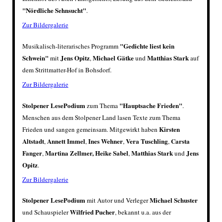
"Nördliche Sehnsucht"
.
Zur Bildergalerie
"Gedichte liest kein
Musikalisch-literarisches Programm
Schwein"
Jens Opitz
Michael Gätke
Matthias Stark
mit
,
und
auf
dem Strittmatter-Hof in Bohsdorf.
Zur Bildergalerie
Stolpener LesePodium
"Hauptsache Frieden"
zum Thema
.
Menschen aus dem Stolpener Land lasen Texte zum Thema
Kirsten
Frieden und sangen gemeinsam. Mitgewirkt haben
Altstadt
Annett Immel
Ines Wehner
Vera Tuschling
Carsta
,
,
,
,
Fanger
Martina Zellmer, Heike Sabel
Matthias Stark
Jens
,
,
und
Opitz
.
Zur Bildergalerie
Stolpener LesePodium
Michael Schuster
mit Autor und Verleger
Wilfried Pucher
und Schauspieler
, bekannt u.a. aus der