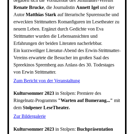
begaben sich die Vorsitzende des Strittmatter-Vereins
Renate Brucke
, die Journalistin
Annett Igel
und der
Autor
Matthias Stark
auf literarische Spurensuche und
erweckten Strittmatters Romanfiguren im Lesetheater zu
neuem Leben. Ergänzt durch Gedichte von Eva
Strittmatter wurden die Lebensansichten und
Erfahrungen der beiden Literaten nacherlebbar.
Ein kurzweiliger Literatur-Abend des Erwin-Strittmatter-
Vereins erwartete die Besucher im großen Saal des
Spreekinos Spremberg aus Anlass des 30. Todestages
von Erwin Strittmatter.
Zum Bericht von der Veranstaltung
Kultursommer 2023
in Stolpen:
Premiere des
Ringelnatz-Programms
"Warten auf Bumerang..."
mit
dem
Stolpener LeseTheater.
Zur Bildergalerie
Kultursommer 2023
in Stolpen:
Buchpräsentation