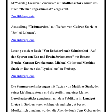
Matthias Stark
SEW-Verlag Dresden
. Gemeinsam mit
wurde das
"
Becker ungeschminkt
"
Buch
vorgestellt.
Zur Bildergalerie
"Träumereien"
Gudrun Stark
Ausstellung
mit Werken von
im
"
Schloß Lohmen
"
.
Zur Bildergalerie
.
"
Von Bohsdorf nach Schulzenhof - Auf
Lesung aus dem Buch
den Spuren von Eva und Erwin Strittmatter
"
Renate
mit
Brucke
Carsten Krankemann
Michael Gätke
Matthias
,
,
und
Stark
im Rahmen des "Lyriksalons" in Freiberg.
Zur Bildergalerie
Sommernachtslesungen
Matthias Stark
Die
mit Texten von
, den
seiner Lieblingsautoren und die Aufführung eines kleinen
Lesetheaterstücks
Landgut
gemeinsam mit dem Publikum
im
Lietze
in Stolpen waren erfolgreich und sehr gut besucht.
Jens Opitz
Musikalisch umrahmt wurden die Abende durch
an der