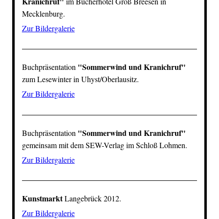
Kranichruf
"
im
Bücherhotel Groß Breesen
in
Mecklenburg.
Zur Bildergalerie
"
Sommerwind und Kranichruf
"
Buchpräsentation
zum Lesewinter in Uhyst/Oberlausitz.
Zur Bildergalerie
"
Sommerwind und Kranichruf
"
Buchpräsentation
gemeinsam mit dem
SEW-Verlag
im
Schloß Lohmen
.
Zur Bildergalerie
Kunstmarkt
Langebrück 2012.
Zur Bildergalerie