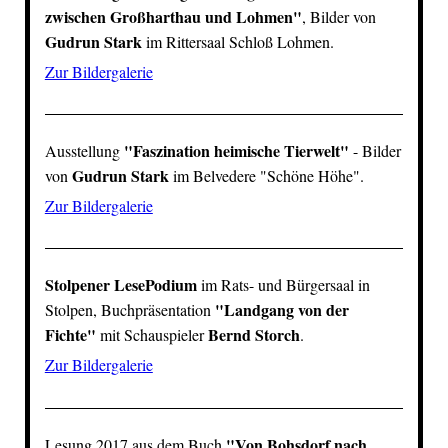
zwischen Großharthau und Lohmen"
, Bilder von
Gudrun Stark
im Rittersaal
Schloß Lohmen
.
Zur Bildergalerie
"Faszination heimische Tierwelt"
Ausstellung
- Bilder
Gudrun Stark
von
im Belvedere "Schöne Höhe".
Zur Bildergalerie
Stolpener LesePodium
im Rats- und Bürgersaal in
"Landgang von der
Stolpen, Buchpräsentation
Fichte"
Bernd Storch
mit Schauspieler
.
Zur Bildergalerie
"
Von Bohsdorf nach
Lesung 2017 aus dem Buch