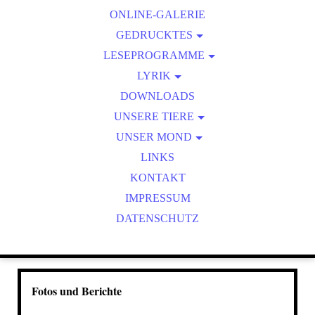
ONLINE-GALERIE
ZEICHENZIRKEL
GEDRUCKTES
LESEPROGRAMME
KALENDER
ONLINE-LESUNGEN
LYRIK
FOTOHAIKU/FOTOLYRIK
DOWNLOADS
UNSERE TIERE
WILDTIERBEOBACHTUNGEN
UNSER MOND
MOND AKTUELL
LINKS
KONTAKT
IMPRESSUM
DATENSCHUTZ
Fotos und Berichte