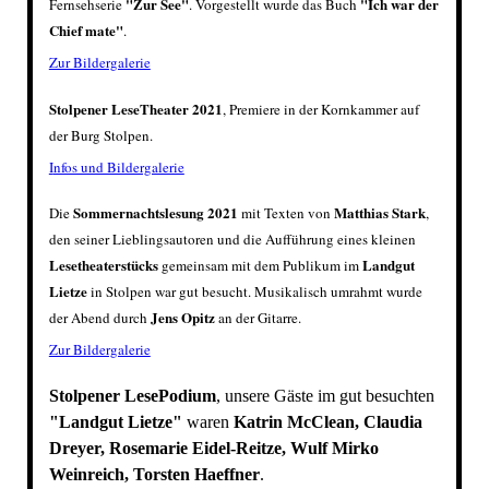
"Zur See"
"Ich war der
Fernsehserie
. Vorgestellt wurde das Buch
Chief mate"
.
Zur Bildergalerie
Stolpener LeseTheater 2021
, Premiere in der Kornkammer auf
der Burg Stolpen.
I
nfos und Bildergalerie
Sommernachtslesung 2021
Matthias Stark
Die
mit Texten von
,
den seiner Lieblingsautoren und die Aufführung eines kleinen
Lesetheaterstücks
Landgut
gemeinsam mit dem Publikum
im
Lietze
in Stolpen war gut besucht. Musikalisch umrahmt wurde
Jens Opitz
der Abend durch
an der Gitarre.
Zur Bildergalerie
Stolpener LesePodium
, unsere Gäste im gut besuchten
"Landgut Lietze"
waren
Katrin McClean, Claudia
Dreyer, Rosemarie Eidel-Reitze, Wulf Mirko
Weinreich, Torsten Haeffner
.