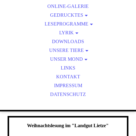
ONLINE-GALERIE
ZEICHENZIRKEL
GEDRUCKTES
LESEPROGRAMME
KALENDER
ONLINE-LESUNGEN
LYRIK
FOTOHAIKU/FOTOLYRIK
DOWNLOADS
UNSERE TIERE
WILDTIERBEOBACHTUNGEN
UNSER MOND
MOND AKTUELL
LINKS
KONTAKT
IMPRESSUM
DATENSCHUTZ
Weihnachtslesung im "Landgut Lietze"