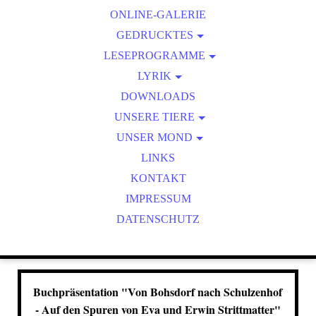
ONLINE-GALERIE
ZEICHENZIRKEL
GEDRUCKTES
LESEPROGRAMME
KALENDER
ONLINE-LESUNGEN
LYRIK
FOTOHAIKU/FOTOLYRIK
DOWNLOADS
UNSERE TIERE
WILDTIERBEOBACHTUNGEN
UNSER MOND
MOND AKTUELL
LINKS
KONTAKT
IMPRESSUM
DATENSCHUTZ
Buchpräsentation "Von Bohsdorf nach Schulzenhof
- Auf den Spuren von Eva und Erwin Strittmatter"